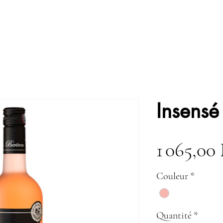
Insensé
1 065,0
Couleur
*
Quantité
*