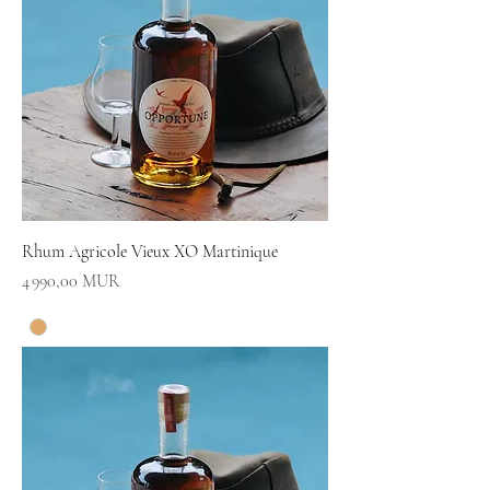
Rhum Agricole Vieux XO Martinique
Prix
4 990,00 MUR