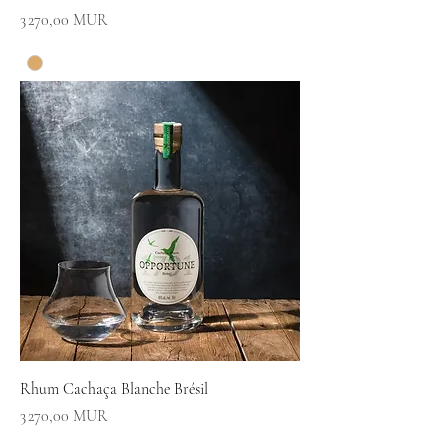
Prix
3 270,00 MUR
Rhum Cachaça Blanche Brésil
Prix
3 270,00 MUR