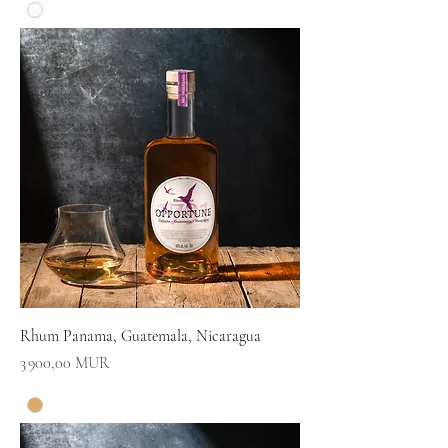
Rhum Panama, Guatemala, Nicaragua
Prix
3 900,00 MUR