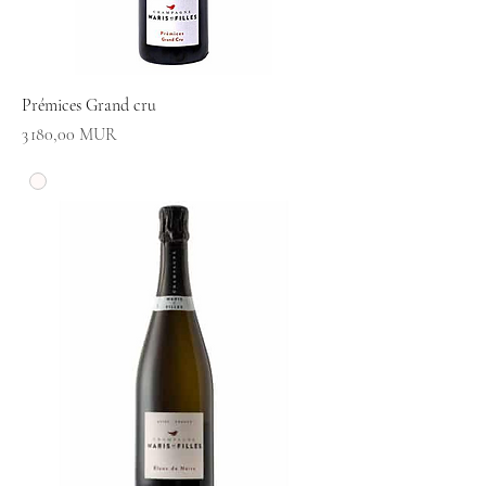
Prémices Grand cru
Prix
3 180,00 MUR