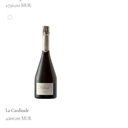
Prix
2 750,00 MUR
La Cardinale
Prix
4 200,00 MUR