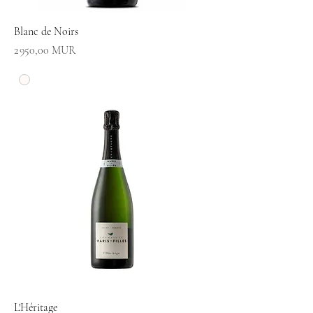
Blanc de Noirs
Prix
2 950,00 MUR
L'Héritage